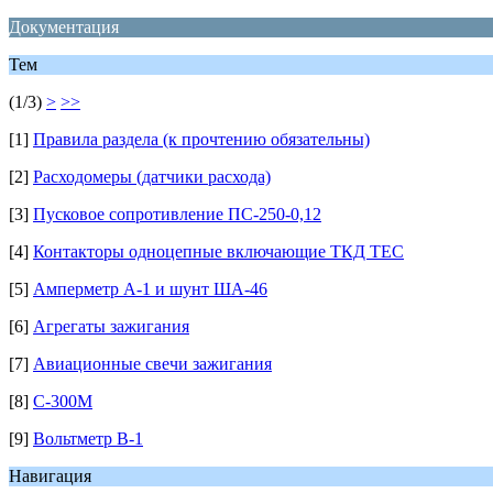
Документация
Тем
(1/3)
>
>>
[1]
Правила раздела (к прочтению обязательны)
[2]
Расходомеры (датчики расхода)
[3]
Пусковое сопротивление ПС-250-0,12
[4]
Контакторы одноцепные включающие ТКД ТЕС
[5]
Амперметр А-1 и шунт ША-46
[6]
Агрегаты зажигания
[7]
Авиационные свечи зажигания
[8]
С-300М
[9]
Вольтметр В-1
Навигация