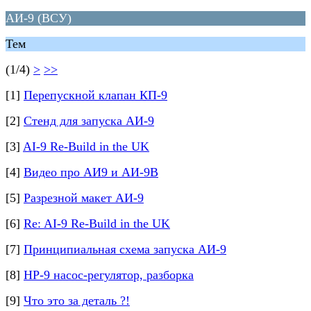
АИ-9 (ВСУ)
Тем
(1/4)
>
>>
[1]
Перепускной клапан КП-9
[2]
Стенд для запуска АИ-9
[3]
AI-9 Re-Build in the UK
[4]
Видео про АИ9 и АИ-9В
[5]
Разрезной макет АИ-9
[6]
Re: AI-9 Re-Build in the UK
[7]
Принципиальная схема запуска АИ-9
[8]
НР-9 насос-регулятор, разборка
[9]
Что это за деталь ?!