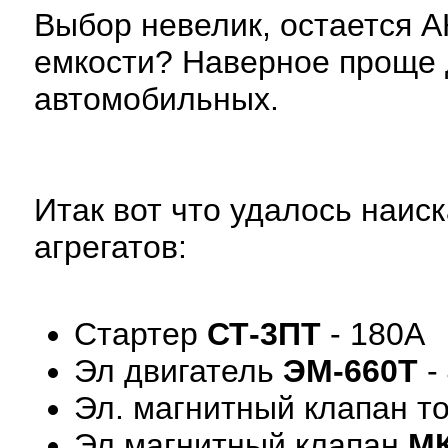
Выбор невелик, остается АК
емкости? Наверное проще 
автомобильных.
Итак вот что удалось наис
агрегатов:
Стартер
СТ-3ПТ
- 180А
Эл двигатель
ЭМ-660Т
-
Эл. магнитный клапан то
Эл магнитный клапан
МК