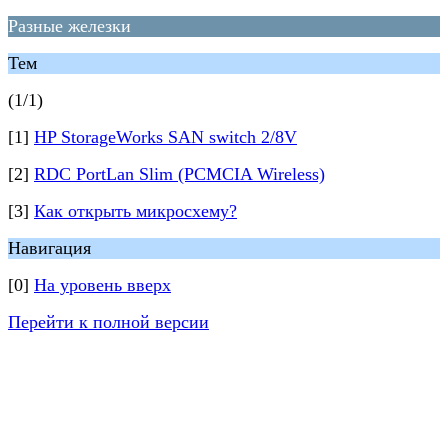
Разные железки
Тем
(1/1)
[1]
HP StorageWorks SAN switch 2/8V
[2]
RDC PortLan Slim (PCMCIA Wireless)
[3]
Как открыть микросхему?
Навигация
[0]
На уровень вверх
Перейти к полной версии