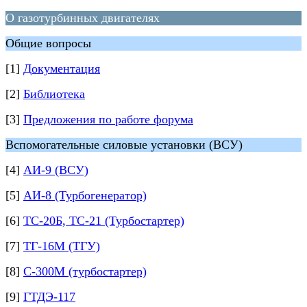
О газотурбинных двигателях
Общие вопросы
[1]
Документация
[2]
Библиотека
[3]
Предложения по работе форума
Вспомогательные силовые установки (ВСУ)
[4]
АИ-9 (ВСУ)
[5]
АИ-8 (Турбогенератор)
[6]
ТС-20Б, ТС-21 (Турбостартер)
[7]
ТГ-16М (ТГУ)
[8]
С-300М (турбостартер)
[9]
ГТДЭ-117