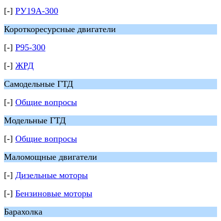
[-]
РУ19А-300
Короткоресурсные двигатели
[-]
Р95-300
[-]
ЖРД
Самодельные ГТД
[-]
Общие вопросы
Модельные ГТД
[-]
Общие вопросы
Маломощные двигатели
[-]
Дизельные моторы
[-]
Бензиновые моторы
Барахолка