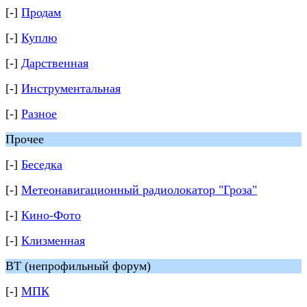
[-]
Продам
[-]
Куплю
[-]
Дарственная
[-]
Инструментальная
[-]
Разное
Прочее
[-]
Беседка
[-]
Метеонавигационный радиолокатор "Гроза"
[-]
Кино-Фото
[-]
Клизменная
ВТ (непрофильный форум)
[-]
МПК