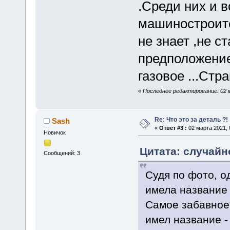
.Среди них и в
машиностроите
не знает ,не с
предположение 
газовое ...Стра
«
Последнее редактирование: 02 м
Re: Что это за деталь ?!
Sash
«
Ответ #3 :
02 марта 2021, 
Новичок
Цитата: случайн
Сообщений: 3
Судя по фото, о
имела название 
Самое забавное 
имел название -