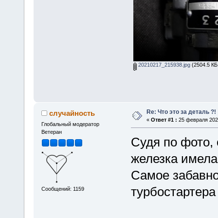
20210217_215938.jpg
(2504.5 КБ
Re: Что это за деталь ?!
случайность
«
Ответ #1 :
25 февраля 2021
Глобальный модератор
Ветеран
Судя по фото, 
железка имела 
Самое забавно
турбостартера 
Сообщений: 1159