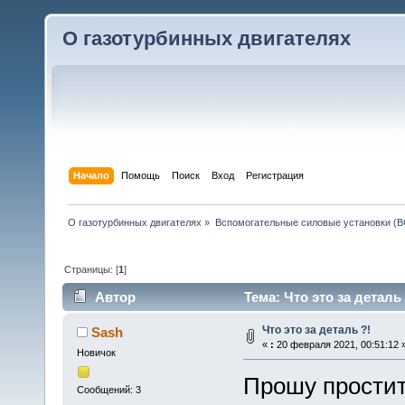
О газотурбинных двигателях
Начало
Помощь
Поиск
Вход
Регистрация
О газотурбинных двигателях
»
Вспомогательные силовые установки (В
Страницы: [
1
]
Автор
Тема: Что это за деталь
Что это за деталь ?!
Sash
«
:
20 февраля 2021, 00:51:12 
Новичок
Прошу простит
Сообщений: 3