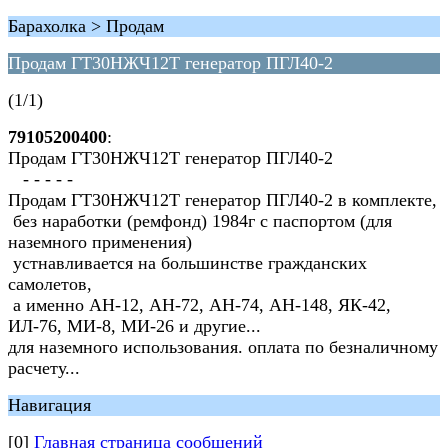
Барахолка > Продам
Продам ГТ30НЖЧ12Т генератор ПГЛ40-2
(1/1)
79105200400
:
Продам ГТ30НЖЧ12Т генератор ПГЛ40-2
- - - - -
Продам ГТ30НЖЧ12Т генератор ПГЛ40-2 в комплекте,
без наработки (ремфонд) 1984г с паспортом (для
наземного применения)
устнавливается на большинстве гражданских
самолетов,
а именно АН-12, АН-72, АН-74, АН-148, ЯК-42,
ИЛ-76, МИ-8, МИ-26 и другие...
для наземного использования. оплата по безналичному
расчету...
Навигация
[0]
Главная страница сообщений