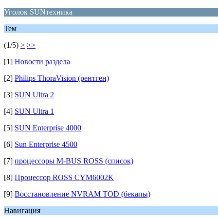
Уголок SUNтехника
Тем
(1/5)
>
>>
[1]
Новости раздела
[2]
Philips ThoraVision (рентген)
[3]
SUN Ultra 2
[4]
SUN Ultra 1
[5]
SUN Enterprise 4000
[6]
Sun Enterprise 4500
[7]
процессоры M-BUS ROSS (список)
[8]
Процессор ROSS CYM6002K
[9]
Восстановление NVRAM TOD (бекапы)
Навигация