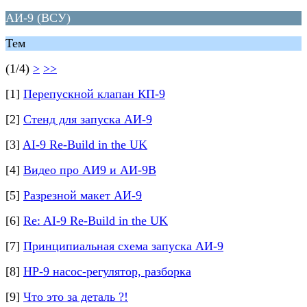
АИ-9 (ВСУ)
Тем
(1/4)
>
>>
[1]
Перепускной клапан КП-9
[2]
Стенд для запуска АИ-9
[3]
AI-9 Re-Build in the UK
[4]
Видео про АИ9 и АИ-9В
[5]
Разрезной макет АИ-9
[6]
Re: AI-9 Re-Build in the UK
[7]
Принципиальная схема запуска АИ-9
[8]
НР-9 насос-регулятор, разборка
[9]
Что это за деталь ?!