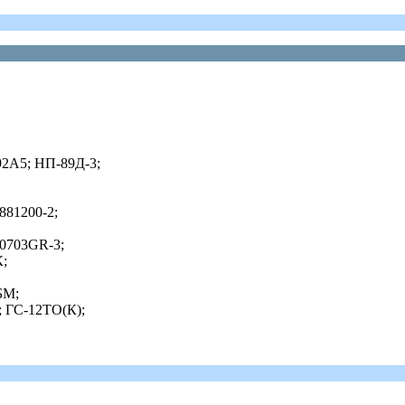
2А5; НП-89Д-3;
881200-2;
20703GR-3;
К;
БМ;
; ГС-12ТО(К);