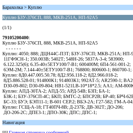
Барахолка > Куплю
Куплю БЗУ-376СП, 888, МКВ-251А, НП-92А5
(1/1)
79105200400
:
Куплю БЗУ-376СП, 888, МКВ-251А, НП-92А5
- - - - - -
Куплю: 4050; 888; ДЦН44С-П3Т; БЗУ-376СП; МКВ-251А; НП-9
11ГФ9СН-1; 350.003В; 5402Т; 548Н-26; 5837А-3-4; 583900;
6.122.325(6); 6.35-40±5ЕТУ100/7-В1; 600400М; 6П4-561-001-2;
6ЭМ-2М; 7.144-40±5ЕТУ100/7-В1; 768800; 800600-1; 860700-1; 
Куплю: 8Д0.447.005.50.78; 8Д2.956.118-2; 8Д2.966.018-2;
8Д5.886.528-01; 914800К1; 914803К1; 992АТ-5; AR2590-1; BA
D30-09-802; D30-09-804; HB1-521LB-10*18*2.5; АА1; АМ-800
Куплю: АПД-30ТА-2; АПД-55; АРД-54В; Б3П; БА-1;
БЗК-1; БЗУ-376СП-4С; БКП; БМТС-2; БПСР2В; БР-40; БРЧ-62
БС-33; БУЭ; БЭП11-1; В-601 СЕР.2; ВБЭ-2А; Г27-582; ГМ-А-04
Куплю: ГСЩ-А-18; ГТ40ПЧ-8В; Д-237Б; ДВ-302Т; ДО-206;
ДО-206-2С; ДПЕ3-1; ДПО-30К; ДПС; ДПС-1;
Навигация
[0]
Главная страница сообщений