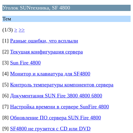
Уголок SUNтехника, SF 4800
Тем
(1/3)
>
>>
[1]
Разные ошибки, что всплыли
[2]
Текущая конфигурация сервера
[3]
Sun Fire 4800
[4]
Монитор и клавиатура для SF4800
[5]
Контроль температуры компонентов сервера
[6]
Документация SUN Fire 3800 4800 6800
[7]
Настройка времени в сервере SunFire 4800
[8]
Обновление ПО сервера SUN Fire 4800
[9]
SF4800 не грузится с CD или DVD