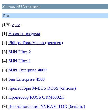
Уголок SUNтехника
Тем
(1/5)
>
>>
[1]
Новости раздела
[2]
Philips ThoraVision (рентген)
[3]
SUN Ultra 2
[4]
SUN Ultra 1
[5]
SUN Enterprise 4000
[6]
Sun Enterprise 4500
[7]
процессоры M-BUS ROSS (список)
[8]
Процессор ROSS CYM6002K
[9]
Восстановление NVRAM TOD (бекапы)